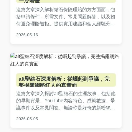
一次看懂
這篇文章深入解析結石保險理賠的方方面面，包
括申請條件、所需文件、常見問題解答，以及如
何避免理賠被拒。提供實用建議和個人經驗分
享，幫助您順利獲得理賠，減少醫療負擔。內容
2026-05-16
涵蓋腎結石、膽結石等類型，適合正在考慮或已
經申請理賠的讀者。
alt聖結石深度解析：從崛起到爭議，完
整揭露網路紅人的真實面
這篇文章深入探討alt聖結石的生涯故事，包括他
的早期背景、YouTube內容特色、成就數據、爭
議事件以及常見問答。無論你是好奇的新粉絲還
是資深追隨者，都能找到實用資訊，全面了解這
2026-05-05
位台灣網路紅人的成功與挑戰。