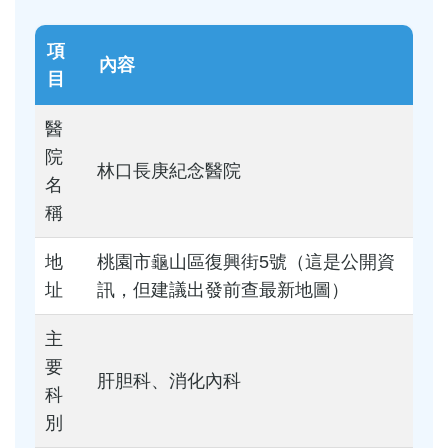
項
內容
目
醫
院
林口長庚紀念醫院
名
稱
地
桃園市龜山區復興街5號（這是公開資
址
訊，但建議出發前查最新地圖）
主
要
肝胆科、消化內科
科
別