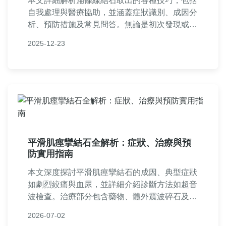
本文詳細解析扁條線結石取出的各種技巧，包括
自我處理與醫療協助，並涵蓋症狀識別、成因分
析、預防措施及常見問答。無論是初次發現或長
期困擾，都能找到實用資訊，幫助您安全有效地
2025-12-23
解決喉嚨異物感問題。內容基於真實經驗與專業
知識，提供一步步指南。
平滑肌痙攣結石全解析：症狀、治療與預
防實用指南
本文深度探討平滑肌痙攣結石的成因、典型症狀
如劇烈絞痛與血尿，並詳細介紹診斷方法如超音
波檢查。治療部分包含藥物、體外震波碎石及手
術選項，同時提供有效預防策略如飲食調整與水
2026-07-02
分攝取。文中還解答常見問題，幫助讀者全面了