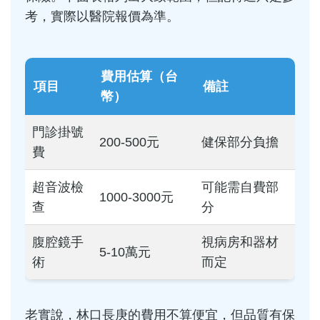
考，實際以醫院報價為準。
費用估算（台
項目
備註
幣）
門診掛號
200-500元
健保部分負擔
費
超音波檢
可能需自費部
1000-3000元
查
分
腹腔鏡手
視病房和器材
5-10萬元
術
而定
老實說，林口長庚的費用不算便宜，但品質有保