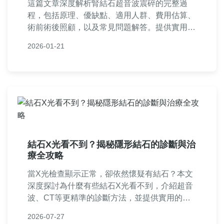
這篇文章深度解析腎結石超音波震碎的完整過
程，包括原理、優缺點、適用人群、費用估算、
術前術後照顧，以及常見問題解答。提供實用指
南，幫助台灣患者了解體外震波碎石技術，做出
2026-01-21
明智決策。內容基於醫療知識，避免虛假信息，
適合有腎結石困擾的讀者參考。
結石X光看不到？揭秘隱形結石的診斷與治
療全攻略
當X光檢查顯示正常，卻依然懷疑有結石？本文
深度探討為什麼有些結石X光看不到，介紹超音
波、CT等更精準的診斷方法，並提供實用的症
狀判斷、治療選項與預防建議，幫助您徹底解決
2026-07-27
泌尿系統結石的疑慮。