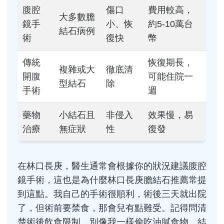
腹腔
傷口
費用較高，
大多數膽
鏡手
小、恢
約5-10萬台
結石病例
術
復快
幣
傳統
恢復期長，
複雜或大
徹底清
開腹
可能住院一
型結石
除
手術
週
藥物
小結石且
非侵入
效果慢，易
治療
無症狀
性
復發
在林口長庚，醫生通常會根據你的狀況建議腹腔
鏡手術，這也是為什麼林口長庚膽結石推薦常提
到這點。我自己的手術很順利，術後三天就出院
了，但術前要禁食，那會兒有點難受。記得問清
楚術後飲食限制，別像我一樣偷吃油膩食物，結