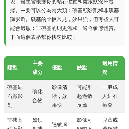
現，醫生會根據你的結石位置和健康狀況來選
擇。主要可以分為兩大類：碘基顯影劑和非碘基
顯影劑。碘基的比較常見，效果強，但有些人可
能會過敏；非碘基的則更溫和，適合敏感體質。
下面這個表格幫你快速比較：
主要
適用情
類型
優點
缺點
成分
況
碘基結
影像清
可能引
一般成
碘化
石顯影
晰，效
起過敏
人結石
合物
劑
果快
反應
檢查
非碘基
如鋇
影像可
兒童或
過敏風