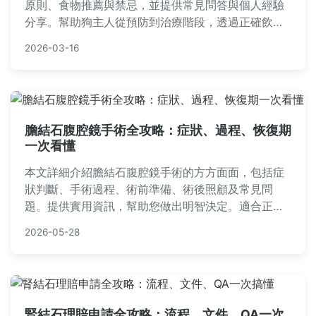
原則、食物推薦與禁忌，並提供常見問答與個人經驗
分享。幫助狗主人從預防到治療階段，透過正確飲食
照顧愛犬健康，避免結石復發。內容涵蓋實用表格、
2026-03-16
食譜建議與專業建議，適合所有關心狗狗結石問題的
飼主閱讀。
膽結石腹腔鏡手術全攻略：症狀、過程、恢復期
一次看懂
本文詳細介紹膽結石腹腔鏡手術的方方面面，包括症
狀判斷、手術過程、術前準備、術後照顧及常見問
題。提供實用資訊，幫助您做出明智決定。適合正在
考慮手術的讀者參考。內容涵蓋膽結石成因、腹腔鏡
2026-05-28
手術優缺點、恢復時間表及費用估算，讓您全面了
解。
腎結石理賠申請全攻略：流程、文件、QA一次