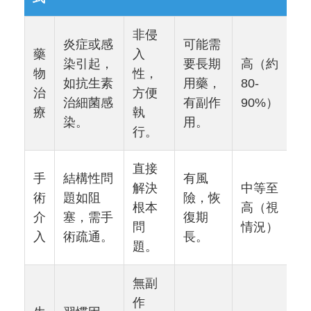
非侵
炎症或感
可能需
藥
入
染引起，
要長期
高（約
物
性，
如抗生素
用藥，
80-
治
方便
治細菌感
有副作
90%）
療
執
染。
用。
行。
直接
手
結構性問
有風
解決
中等至
術
題如阻
險，恢
根本
高（視
介
塞，需手
復期
問
情況）
入
術疏通。
長。
題。
無副
作