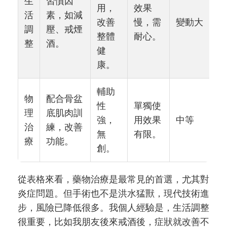
生
習慣因
用，
效果
活
素，如減
改善
慢，需
變動大
調
壓、戒煙
整體
耐心。
整
酒。
健
康。
輔助
物
配合骨盆
性
單獨使
理
底肌肉訓
強，
用效果
中等
治
練，改善
無
有限。
療
功能。
創。
從表格來看，藥物治療是最常見的首選，尤其對
炎症問題。但手術也不是洪水猛獸，現代技術進
步，風險已降低很多。我個人經驗是，生活調整
很重要，比如我朋友後來戒酒後，症狀就改善不