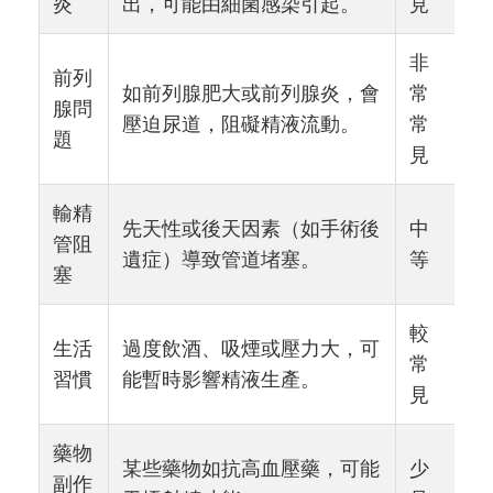
炎
出，可能由細菌感染引起。
見
非
前列
如前列腺肥大或前列腺炎，會
常
腺問
壓迫尿道，阻礙精液流動。
常
題
見
輸精
先天性或後天因素（如手術後
中
管阻
遺症）導致管道堵塞。
等
塞
較
生活
過度飲酒、吸煙或壓力大，可
常
習慣
能暫時影響精液生產。
見
藥物
某些藥物如抗高血壓藥，可能
少
副作