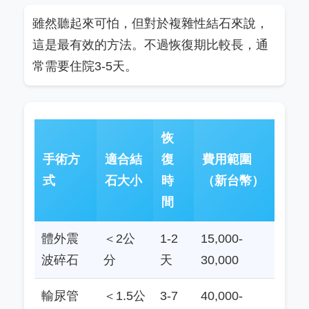
雖然聽起來可怕，但對於複雜性結石來說，
這是最有效的方法。不過恢復期比較長，通
常需要住院3-5天。
恢
手術方
適合結
復
費用範圍
式
石大小
時
（新台幣）
間
體外震
＜2公
1-2
15,000-
波碎石
分
天
30,000
輸尿管
＜1.5公
3-7
40,000-