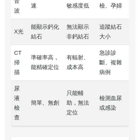
音
速
敏感度低
檢、孕婦
波
能顯示鈣化
無法顯示
追蹤結石
X光
結石
非鈣結石
大小
CT
急診診
準確率高，
有輻射、
掃
斷、複雜
能精確定位
成本高
描
病例
尿
只能輔
液
檢測血尿
簡單、無創
助，無法
檢
或感染
定位
查