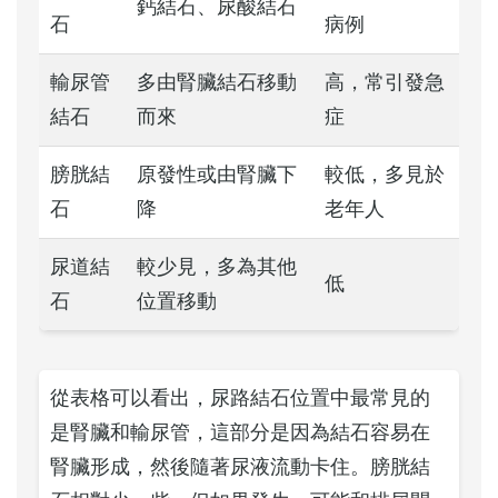
鈣結石、尿酸結石
石
病例
輸尿管
多由腎臟結石移動
高，常引發急
結石
而來
症
膀胱結
原發性或由腎臟下
較低，多見於
石
降
老年人
尿道結
較少見，多為其他
低
石
位置移動
從表格可以看出，尿路結石位置中最常見的
是腎臟和輸尿管，這部分是因為結石容易在
腎臟形成，然後隨著尿液流動卡住。膀胱結