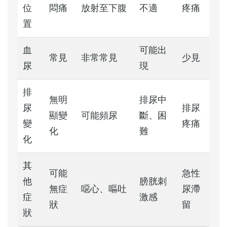
位
悶痛
放射至下腹
不適
疼痛
置
血
可能出
常見
非常常見
少見
尿
現
排
無明
排尿中
尿
排尿
顯變
可能頻尿
斷、困
變
疼痛
化
難
化
其
可能
急性
他
膀胱刺
無症
噁心、嘔吐
尿滯
症
激感
狀
留
狀