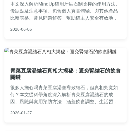
本文深入解析MindUp貓用牙結石刮除棒的使用方法、
優缺點及注意事項。包含個人真實體驗、與其他產品
比較表格、常見問題解答，幫助貓主人安全有效地為
貓咪清除牙結石，維護口腔健康。從操作技巧到購買
2026-06-05
建議，一站式解決所有疑問。
青菜豆腐湯結石真相大揭秘：避免腎結石的飲食
關鍵
很多人擔心喝青菜豆腐湯會導致結石，但真相究竟如
何？本文從科學角度深入解析青菜豆腐湯結石的成
因、風險與實用預防方法，涵蓋飲食調整、生活習慣
等建議，幫助您遠離結石困擾。如果您曾聽聞相關迷
2026-01-27
思，這篇文章將提供完整解答。