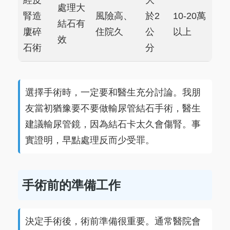
經皮
大
處理大
腎造
風險高、
於2
10-20萬
結石有
廔碎
住院久
公
以上
效
石術
分
選擇手術時，一定要和醫生充分討論。我朋
友當初猶豫要不要做輸尿管結石手術，醫生
建議輸尿管鏡，因為結石卡太久會傷腎。事
實證明，早點處理反而少受罪。
手術前的準備工作
決定手術後，術前準備很重要。通常醫院會