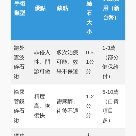
手術
結
優點
缺點
用（新
類型
石
台幣）
大
小
體外
1-3萬
非侵入
多次治療
0.5-
震波
（部分
性、門
可能、效
1公
碎石
健保給
診可做
果不保證
分
術
付）
輸尿
5-10萬
精度
1-2
管鏡
需麻醉、
（自費
高、恢
公
碎石
術後不適
項目
復快
分
術
多）