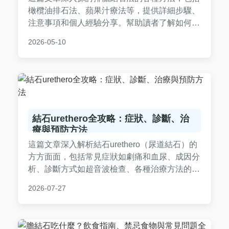
橄欖油排石法、蘋果汁療法等，提供詳細步驟、
注意事項和個人經驗分享。幫助讀者了解如何安
全地嘗試排膽結石法，避免潛在風險，並解答常
2026-05-10
見疑問。內容基於實際經驗和專業知識，實用性
強，適合有膽結石困擾的民眾參考。
結石urethero全攻略：症狀、診斷、治
療與預防方法
這篇文章深入解析結石urethero（尿道結石）的
方方面面，包括常見症狀如劇痛和血尿、成因分
析、診斷方式如超音波檢查、各種治療方法的優
缺點比較，以及實用預防技巧。無論你是想了解
2026-07-27
結石urethero還是正面臨此問題，這篇指南都能
提供全面資訊，幫助你做出明智決策。