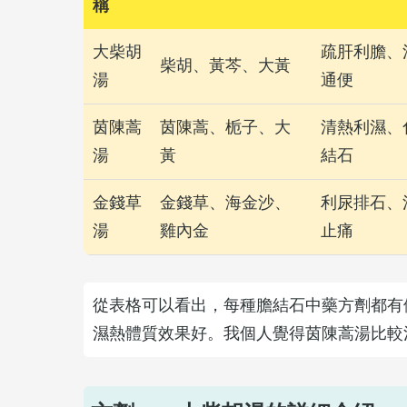
稱
大柴胡
疏肝利膽、
柴胡、黃芩、大黃
湯
通便
茵陳蒿
茵陳蒿、栀子、大
清熱利濕、
湯
黃
結石
金錢草
金錢草、海金沙、
利尿排石、
湯
雞內金
止痛
從表格可以看出，每種膽結石中藥方劑都有
濕熱體質效果好。我個人覺得茵陳蒿湯比較