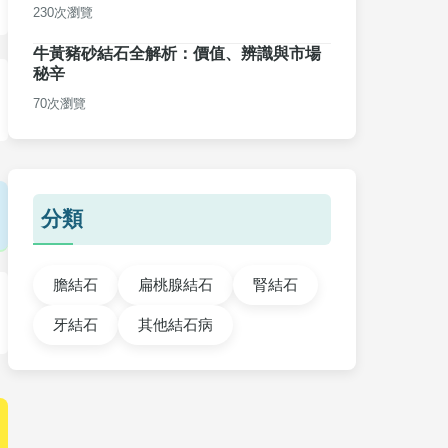
230次瀏覽
牛黃豬砂結石全解析：價值、辨識與市場
秘辛
70次瀏覽
分類
膽結石
扁桃腺結石
腎結石
牙結石
其他結石病