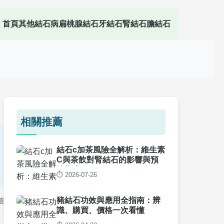
首頁
其他結石病
扁桃腺結石
牙結石
腎結石
膽結石
相關推薦
結石c加茶風險全解析：維生素
C與茶飲對腎結石的影響與預
防指南
⏱️ 2026-07-26
豬結石功效與應用全指南：辨
讀
識、購買、價格一次看懂