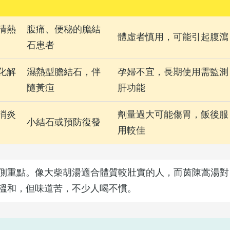
清熱
腹痛、便秘的膽結
體虛者慎用，可能引起腹瀉
石患者
化解
濕熱型膽結石，伴
孕婦不宜，長期使用需監測
隨黃疸
肝功能
消炎
劑量過大可能傷胃，飯後服
小結石或預防復發
用較佳
側重點。像大柴胡湯適合體質較壯實的人，而茵陳蒿湯對
溫和，但味道苦，不少人喝不慣。