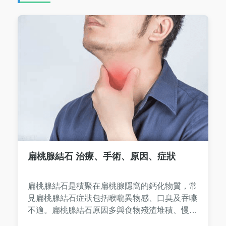
扁桃腺結石 治療、手術、原因、症狀
扁桃腺結石是積聚在扁桃腺隱窩的鈣化物質，常
見‌扁桃腺結石症狀‌包括喉嚨異物感、口臭及吞嚥
不適。‌扁桃腺結石原因‌多與食物殘渣堆積、慢性
發炎或口腔衛生不良有關，輕微者可透過漱口或