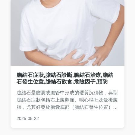
膽結石症狀,膽結石診斷,膽結石治療,膽結
石發生位置,膽結石飲食,危險因子,預防
膽結石是膽囊或膽管中形成的硬質沉積物，典型‌
膽結石症狀‌包括右上腹劇痛、噁心嘔吐及飯後腹
脹，尤其好發於膽囊底部（‌膽結石發生位置‌）。‌
膽結石診斷‌需透過超音波或CT檢查，治療則依
2025-05-22
情況選擇藥物溶解、體外震波（‌膽結石治療‌）或
腹腔鏡手術。高風險族群須注意‌膽結石危險因子‌