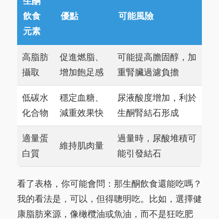
生酮
飲食
優點
可能風險
元素
高脂肪
促進燃脂、
可能提高膽固醇，加
攝取
增加飽足感
重腎臟過濾負擔
低碳水
穩定血糖、
尿液酸度增加，利於
化合物
減重效果快
生酮腎結石形成
適量蛋
過量時，尿酸堆積可
維持肌肉量
白質
能引發結石
看了表格，你可能會問：那生酮飲食還能吃嗎？
我的看法是，可以，但得聰明吃。比如，選擇健
康脂肪來源，像橄欖油或魚油，而不是狂吃肥