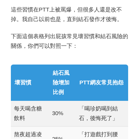
這些習慣在PTT上被罵爆，但很多人還是改不
掉。我自己以前也是，直到結石發作才後悔。
下面這個表格列出屁孩常見壞習慣和結石風險的
關係，你們可以對照一下：
結石風
壞習慣
險增加
PTT網友常見抱怨
比例
每天喝含糖
「喝珍奶喝到結
30%
飲料
石，後悔死了」
熬夜超過凌
「打遊戲打到腰
25%