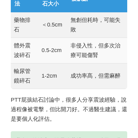
法
石大小
藥物排
無創但耗時，可能失
＜0.5cm
石
敗
體外震
非侵入性，但多次治
0.5-2cm
波碎石
療可能傷腎
輸尿管
1-2cm
成功率髙，但需麻醉
鏡碎石
PTT屁孩結石討論中，很多人分享震波經驗，說
過程像被電擊，但比開刀好。不過醫生建議，還
是要個人化評估。