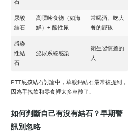
石
尿酸
高嘌呤食物（如海
常喝酒、吃大
結石
鮮）+ 酸性尿
餐的屁孩
感染
衛生習慣差的
性結
泌尿系統感染
人
石
PTT屁孩結石討論中，草酸鈣結石最常被提到，
因為手搖飲和零食裡太多草酸了。
如何判斷自己有沒有結石？早期警
訊別忽略