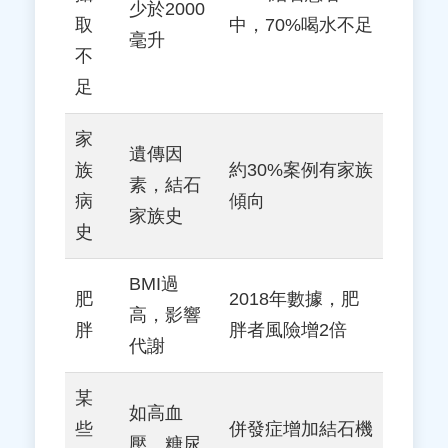
少於2000
取
中，70%喝水不足
毫升
不
足
家
遺傳因
族
約30%案例有家族
素，結石
病
傾向
家族史
史
BMI過
肥
2018年數據，肥
高，影響
胖
胖者風險增2倍
代謝
某
如高血
些
併發症增加結石機
壓、糖尿