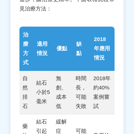
見治療方法：
治
2018
療
適用
缺
優點
年應用
方
情況
點
情況
式
自
無
時間
2018年
結石
然
創、
長，
約40%
小於5
排
成本
可能
案例嘗
毫米
石
低
失敗
試
結石
緩解
藥
引起
症
可能