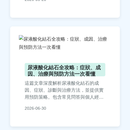
答、治療優缺點比較，以及個人經驗分
享，幫助你全面了解腎結石中醫治療的
可行性與注意事項。如果你正在尋找溫
和且有效的腎結石解決方案，這裡有所
有你需要的信息。
尿液酸化結石全攻略：症狀、成
因、治療與預防方法一次看懂
這篇文章深度解析尿液酸化結石的成
因、症狀、診斷與治療方法，並提供實
用預防策略。包含常見問答與個人經驗
分享，幫助您全面了解如何應對尿液酸
2026-06-30
化結石問題，避免復發。適合有相關困
擾的讀者閱讀，內容專業且易於理解。