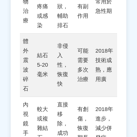
物
常用於
疼痛
狀，
有副
治
急性期
或感
輔助
作用
療
染
排石
體
非侵
外
可能
2018年
結石
入
震
需要
技術成
5-20
性，
波
多次
熟，應
毫米
恢復
碎
治療
用廣
快
石
內
直接
較大
有創
2018年
視
移
或複
傷，
進步，
鏡
除，
雜結
恢復
減少併
手
成功