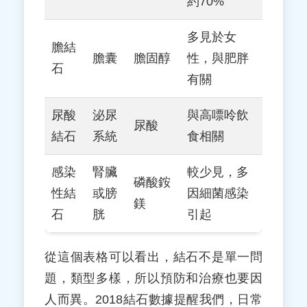
約70%
多見於女
膽結
膽囊
膽固醇
性，與肥胖
石
有關
尿酸
泌尿
與高嘌呤飲
尿酸
結石
系統
食相關
感染
腎臟
較少見，多
磷酸銨
性結
或膀
因細菌感染
鎂
石
胱
引起
從這個表格可以看出，結石不是單一問
題，類型多樣，所以預防和治療也要因
人而異。2018結石數據提醒我們，日常