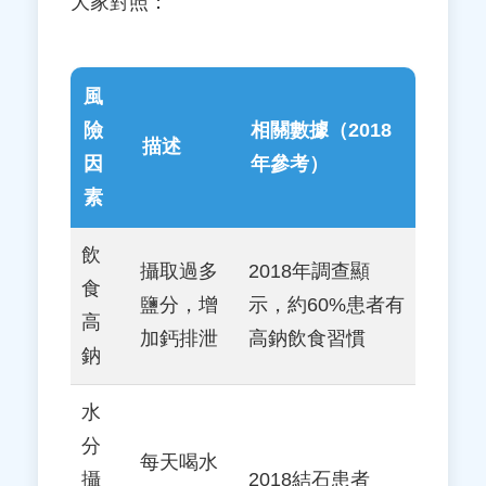
大家對照：
風
險
相關數據（2018
描述
因
年參考）
素
飲
攝取過多
2018年調查顯
食
鹽分，增
示，約60%患者有
高
加鈣排泄
高鈉飲食習慣
鈉
水
分
每天喝水
攝
2018結石患者