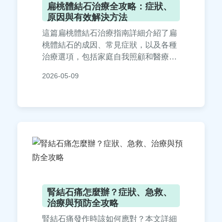
扁桃體結石治療全攻略：症狀、
原因與有效解決方法
這篇扁桃體結石治療指南詳細介紹了扁
桃體結石的成因、常見症狀，以及各種
治療選項，包括家庭自我照顧和醫療專
業處置。內容涵蓋鹽水漱口、器械清
2026-05-09
除、扁桃體切除術等方法的優缺點比
較，並提供實用預防技巧與常見問答，
幫助讀者徹底解決口臭和喉嚨不適問
題。無論是輕微還是嚴重情況，都能找
到適合的解決方案。
腎結石痛怎麼辦？症狀、急救、
治療與預防全攻略
腎結石痛發作時該如何應對？本文詳細