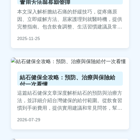
實用方法與長期管理
本文深入解析膽結石痛的舒緩技巧，從疼痛原
因、立即緩解方法、居家護理到就醫時機，提供
完整指南。包含飲食調整、生活習慣建議及常見
問答，幫助您有效應對膽結石疼痛，並預防復
2025-11-25
發。內容基於醫學知識和實用經驗，適合正在尋
找解決方案的讀者。
結石健保全攻略：預防、治療與保險給
付一次看懂
這篇結石健保文章深度解析結石的預防與治療方
法，並詳細介紹台灣健保的給付範圍。從飲食習
慣到手術費用，提供實用建議和常見問答，幫助
你全面了解結石健保，減少醫療負擔。內容包含
2026-07-29
個人經驗分享和具體數據，實用性強，適合有結
石困擾的讀者參考。