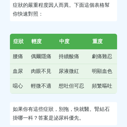
症狀的嚴重程度因人而異。下面這個表格幫
你快速對照：
症狀
輕度
中度
重度
腰痛
偶爾隱痛
持續酸痛
劇痛難忍
血尿
肉眼不見
尿液微紅
明顯血色
噁心
輕微不適
想吐但可忍
頻繁嘔吐
如果你有這些症狀，別拖，快就醫。腎結石
掛哪一科？答案是泌尿科優先。