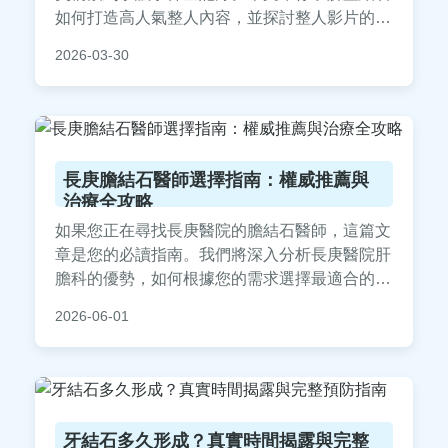
如何打造高人氣整人內容，並探討整人影片的倫
理界線與觀眾反應，滿足所有聖結石粉絲的求知
2026-03-30
慾。
長庚膽結石醫師選擇指南：權威推薦與
治療全攻略
如果您正在尋找長庚醫院的膽結石醫師，這篇文
章是您的必讀指南。我們將深入分析長庚醫院肝
膽科的優勢，如何根據您的需求選擇最適合的醫
師，詳細解釋膽結石治療的各種方式（如藥物、
2026-06-01
體外震波、腹腔鏡手術），並提供就醫前的準備
事項和術後照顧建議。此外，我們回答了常見問
題，如掛號方式、治療費用、恢復時間等，所有
資訊均基於實際就醫經驗，幫助您做出明智決
定。選擇長庚膽結石醫師，從這裡開始。
牙結石多久形成？真實時間揭露與完整