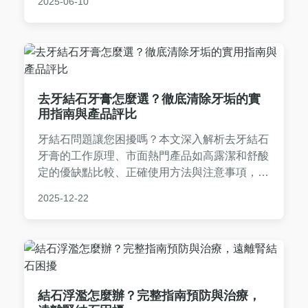
2025-06-10
證有效的‌膽結石如何排出的非手術方法‌（口服膽
酸溶石、體外震波碎石），搭配日常‌膽結石如何
排出的生活調養‌（低脂高纖飲食、規律運動計
畫），並強調‌定期隨訪與監測‌（超音波追蹤、肝
功能檢測）的重要性。提供患者安全可行的非侵
入性處置方案，緩解腹痛困擾！
去牙結石牙膏怎麼選？徹底清除牙垢的實
用指南與產品評比
牙結石問題讓您困擾嗎？本文深入解析去牙結石
牙膏的工作原理、市面熱門產品如高露潔和舒酸
定的優缺點比較、正確使用方法與注意事項，並
分享真實使用經驗。解答常見疑問如效果如何、
2025-12-22
是否替代洗牙，幫助您聰明選擇適合的牙膏，維
護口腔健康。
結石浮濫怎麼辦？完整指南預防與治療，