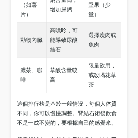
（如薯
堅果（少
增加尿鈣
片）
量）
高嘌呤，可
選擇瘦肉或
動物內臟
能導致尿酸
魚肉
結石
限量飲用，
濃茶、咖
草酸含量較
或改喝花草
啡
高
茶
這個排行榜是基於一般情況，每個人体質
不同，你可以慢慢調整。腎結石術後飲食
不是一成不變的，要根據自己的感覺來。