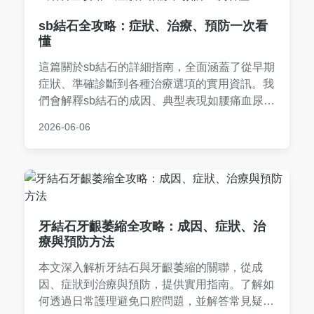
sb結石全攻略：症狀、治療、預防一次看
懂
這篇關於sb結石的詳細指南，全面涵蓋了從早期
症狀、準確診斷到各種治療選項的實用資訊。我
們會解釋sb結石的成因、典型表現如腰痛血尿，
以及如何透過超音波或CT檢查確診。治療部分
2026-06-06
比較了體外震波、經皮腎造廔取石術等方法的優
缺點，並提供預防復發的飲食和生活建議。文章
最後還有常見問題解答，幫助您徹底解決對sb結
石的所有疑惑。
牙結石牙齦萎縮全攻略：成因、症狀、治
療與預防方法
本文深入解析牙結石與牙齦萎縮的關聯，從成
因、症狀到治療與預防，提供實用指南。了解如
何透過日常護理避免口腔問題，並解答常見疑