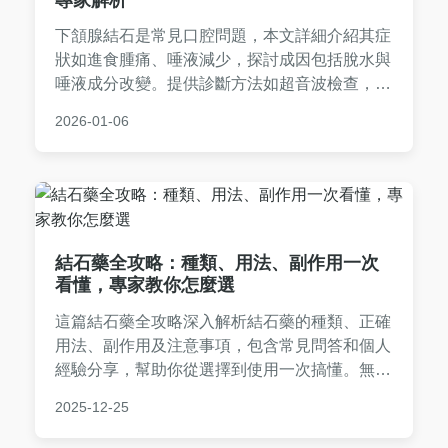
下頷腺結石是常見口腔問題，本文詳細介紹其症
狀如進食腫痛、唾液減少，探討成因包括脫水與
唾液成分改變。提供診斷方法如超音波檢查，治
療選項從保守觀察到手術取出，並分享預防技巧
2026-01-06
與真實案例。幫助您全面了解下頷腺結石，及早
發現與應對，避免併發症。
結石藥全攻略：種類、用法、副作用一次
看懂，專家教你怎麼選
這篇結石藥全攻略深入解析結石藥的種類、正確
用法、副作用及注意事項，包含常見問答和個人
經驗分享，幫助你從選擇到使用一次搞懂。無論
是腎結石或膽結石，都能找到實用資訊，避免用
2025-12-25
藥陷阱，提升治療效果。