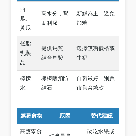
西
高水分，幫
新鮮為主，避免
瓜、
助利尿
加糖
黃瓜
低脂
提供鈣質，
選擇無糖優格或
乳製
結合草酸
牛奶
品
檸檬
檸檬酸預防
自製最好，別買
水
結石
市售含糖款
禁忌食物
原因
替代建議
高鹽零食
改吃水果或
鈉含量高，