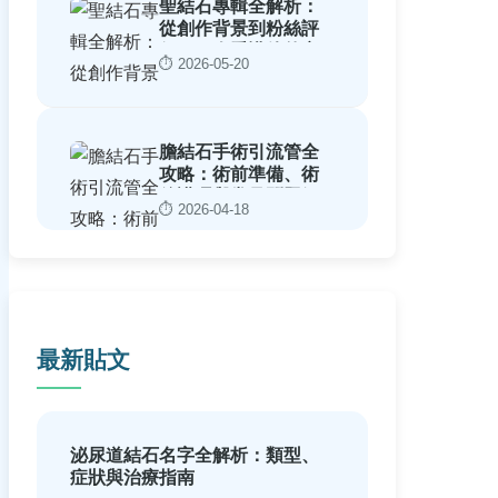
聖結石專輯全解析：
從創作背景到粉絲評
價，一次看懂他的音
⏱️ 2026-05-20
樂世界
膽結石手術引流管全
攻略：術前準備、術
後護理與常見問題解
⏱️ 2026-04-18
答
最新貼文
泌尿道結石名字全解析：類型、
症狀與治療指南