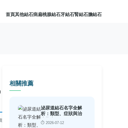
首頁
其他結石病
扁桃腺結石
牙結石
腎結石
膽結石
相關推薦
風
泌尿道結石名字全解
析：類型、症狀與治
療指南
讀
⏱️ 2026-07-12