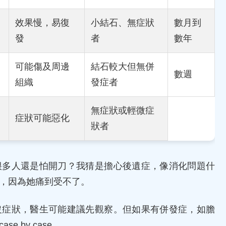
效果慢，易復
小結石、無症狀
數月到
發
者
數年
可能傷及周邊
結石較大但無併
數週
組織
發症者
無症狀或輕微症
症狀可能惡化
狀者
很多人還是怕開刀？我猜是擔心後遺症，像消化問題什
，因為她痛到受不了。
沒症狀，醫生可能建議先觀察。但如果有併發症，如膽
 by case。