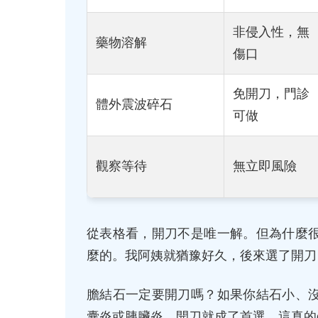
非侵入性，無
藥物溶解
傷口
免開刀，門診
體外震波碎石
可做
觀察等待
無立即風險
從表格看，開刀不是唯一解。但為什麼
麼的。我阿姨就猶豫好久，後來選了開刀
膽結石一定要開刀嗎？如果你結石小、
囊炎或胰臟炎，開刀就成了首選。這真的case