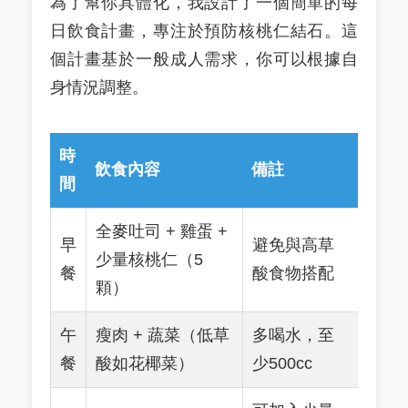
為了幫你具體化，我設計了一個簡單的每
日飲食計畫，專注於預防核桃仁結石。這
個計畫基於一般成人需求，你可以根據自
身情況調整。
時
飲食內容
備註
間
全麥吐司 + 雞蛋 +
早
避免與高草
少量核桃仁（5
餐
酸食物搭配
顆）
午
瘦肉 + 蔬菜（低草
多喝水，至
餐
酸如花椰菜）
少500cc