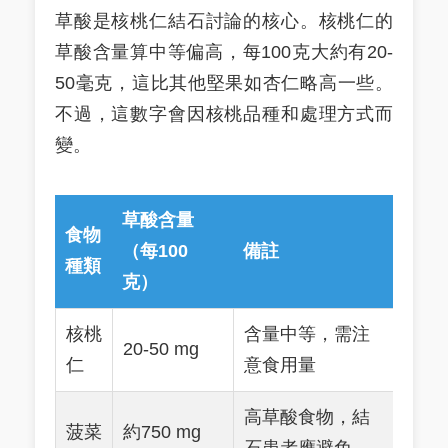
草酸是核桃仁結石討論的核心。核桃仁的
草酸含量算中等偏高，每100克大約有20-
50毫克，這比其他堅果如杏仁略高一些。
不過，這數字會因核桃品種和處理方式而
變。
草酸含量
食物
（每100
備註
種類
克）
核桃
含量中等，需注
20-50 mg
仁
意食用量
高草酸食物，結
菠菜
約750 mg