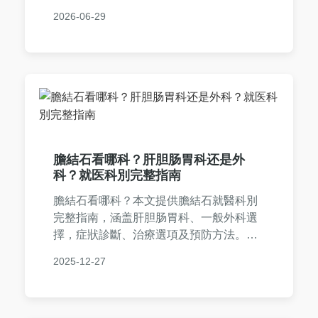
源資訊。從飲食建議到就醫選擇，幫助您
2026-06-29
全面了解小港結石，解決相關疑問，實用
性強，適合所有關注結石問題的讀者參
考。
膽結石看哪科？肝胆肠胃科还是外
科？就医科別完整指南
膽結石看哪科？本文提供膽結石就醫科別
完整指南，涵盖肝胆肠胃科、一般外科選
擇，症狀診斷、治療選項及預防方法。包
含常見問答和實用表格，幫助您快速找到
2025-12-27
正確科別，解決膽結石問題。