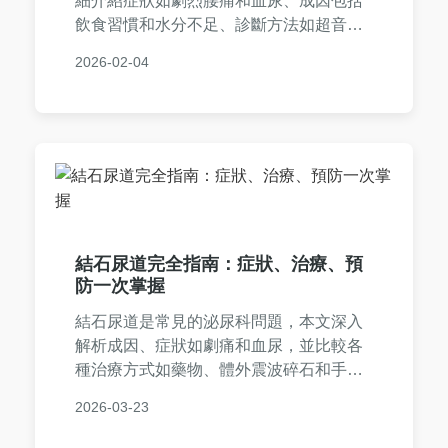
細介紹症狀如劇烈腰痛和血尿、成因包括
飲食習慣和水分不足、診斷方法如超音波
和X光、治療選項從藥物到手術，以及實
2026-02-04
用預防策略。內容涵蓋常見問答，幫助您
全面了解如何應對和預防尿路結石腎結
石，適合有疑慮或想避免復發的讀者參
考。
結石尿道完全指南：症狀、治療、預
防一次掌握
結石尿道是常見的泌尿科問題，本文深入
解析成因、症狀如劇痛和血尿，並比較各
種治療方式如藥物、體外震波碎石和手
術。提供實用預防技巧和常見問答，幫助
2026-03-23
您從診斷到康復全程掌握，適合所有關注
泌尿健康的人士參考。內容基於醫學知