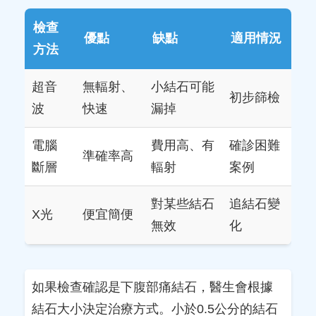
檢查
優點
缺點
適用情況
方法
超音
無輻射、
小結石可能
初步篩檢
波
快速
漏掉
電腦
費用高、有
確診困難
準確率高
斷層
輻射
案例
對某些結石
追結石變
X光
便宜簡便
無效
化
如果檢查確認是下腹部痛結石，醫生會根據
結石大小決定治療方式。小於0.5公分的結石