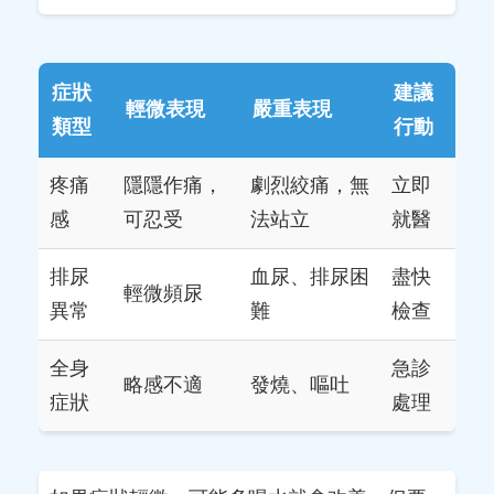
症狀
建議
輕微表現
嚴重表現
類型
行動
疼痛
隱隱作痛，
劇烈絞痛，無
立即
感
可忍受
法站立
就醫
排尿
血尿、排尿困
盡快
輕微頻尿
異常
難
檢查
全身
急診
略感不適
發燒、嘔吐
症狀
處理