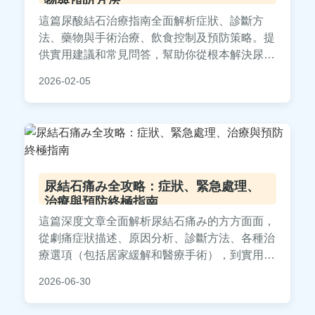
物與預防方法
這篇尿酸結石治療指南全面解析症狀、診斷方
法、藥物與手術治療、飲食控制及預防策略。提
供實用建議和常見問答，幫助你從根本解決尿酸
結石問題，減少復發風險。內容基於醫學知識和
2026-02-05
實際經驗，適合患者參考。
尿結石痛み全攻略：症狀、緊急處理、
治療與預防終極指南
這篇深度文章全面解析尿結石痛み的方方面面，
從劇痛症狀描述、原因分析、診斷方法、各種治
療選項（包括居家緩解和醫療手術），到實用預
防策略和常見問答。提供真實案例和專業建議，
2026-06-30
幫助你徹底了解尿結石痛み，並在決策前中後期
獲得所需信息。內容基於醫學知識和個人經驗，