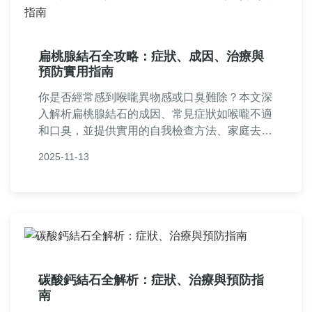
扁桃腺結石全攻略：症狀、成因、治療與
預防實用指南
你是否經常感到喉嚨異物感或口臭難除？本文深
入解析扁桃腺結石的成因、常見症狀如喉嚨不適
和口臭，並提供實用的自我檢查方法、家庭去除
技巧如鹽水漱口、何時該就醫、醫療治療選項如
2025-11-13
刮除術，以及長期預防策略。文中包含真實案例
分享和常見問答，幫助你徹底解決扁桃腺結石問
題，重拾口腔健康。內容基於個人經驗和醫學知
識，實用性強，適合所有受困擾的讀者。
碳酸鈣結石全解析：症狀、治療與預防指
南