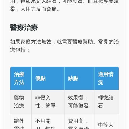
用，但如果是大結石，可能沒效。而且按摩要溫
柔，太用力反而會痛。
醫療治療
如果家庭方法無效，就需要醫療幫助。常見的治
療包括：
治療
適用情
優點
缺點
方法
況
藥物
非侵入
效果慢，
輕微結
治療
性，簡單
可能復發
石
體外
不用開
費用高，
中等大
震波
刀，恢復
需多次治