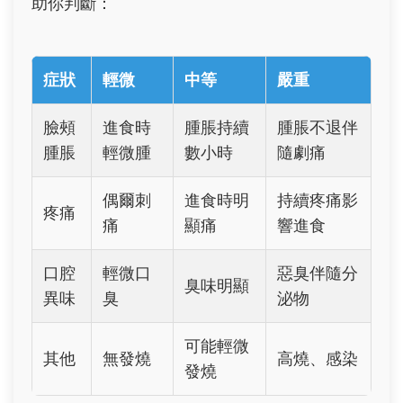
助你判斷：
症狀
輕微
中等
嚴重
臉頰
進食時
腫脹持續
腫脹不退伴
腫脹
輕微腫
數小時
隨劇痛
偶爾刺
進食時明
持續疼痛影
疼痛
痛
顯痛
響進食
口腔
輕微口
惡臭伴隨分
臭味明顯
異味
臭
泌物
可能輕微
其他
無發燒
高燒、感染
發燒