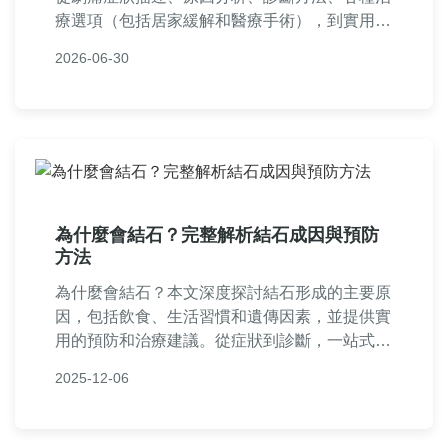
療選項（包括居家緩解和醫療手術），到實用預
防策略和常見問答。提供真實案例和專業建議，
2026-06-30
幫助你徹底了解尿結石痛み，並在決策前中後期
獲得所需信息。內容基於醫學知識和個人經驗，
避免空洞理論，直接解決用戶痛點。
為什麼會結石？完整解析結石成因與預防
方法
為什麼會結石？本文深度探討結石形成的主要原
因，包括飲食、生活習慣和遺傳因素，並提供實
用的預防和治療建議。從症狀到診斷，一站式解
答所有關於結石的疑問，幫助您遠離結石困擾。
2025-12-06