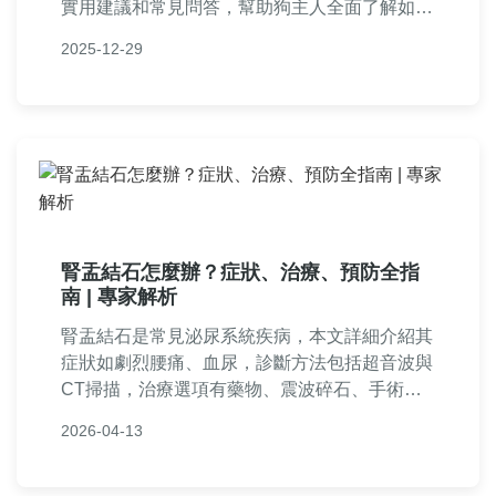
實用建議和常見問答，幫助狗主人全面了解如何
應對狗狗膀胱結石問題，從日常照顧到就醫選
2025-12-29
擇，提供完整指南。
腎盂結石怎麼辦？症狀、治療、預防全指
南 | 專家解析
腎盂結石是常見泌尿系統疾病，本文詳細介紹其
症狀如劇烈腰痛、血尿，診斷方法包括超音波與
CT掃描，治療選項有藥物、震波碎石、手術
等，並提供飲食與生活習慣的預防建議。附常見
2026-04-13
問答，解決結石是否能自行排出、復發機率等疑
問，幫助讀者全面應對腎盂結石問題。