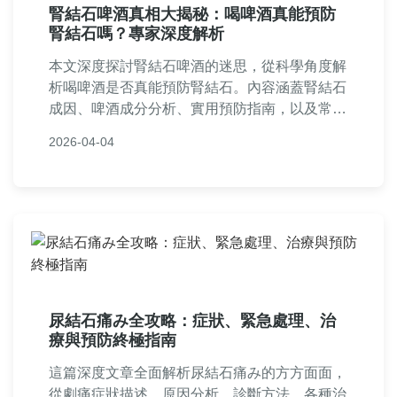
腎結石啤酒真相大揭秘：喝啤酒真能預防
腎結石嗎？專家深度解析
本文深度探討腎結石啤酒的迷思，從科學角度解
析喝啤酒是否真能預防腎結石。內容涵蓋腎結石
成因、啤酒成分分析、實用預防指南，以及常見
問答，提供讀者全面實用的健康資訊，幫助您做
2026-04-04
出明智決策。
尿結石痛み全攻略：症狀、緊急處理、治
療與預防終極指南
這篇深度文章全面解析尿結石痛み的方方面面，
從劇痛症狀描述、原因分析、診斷方法、各種治