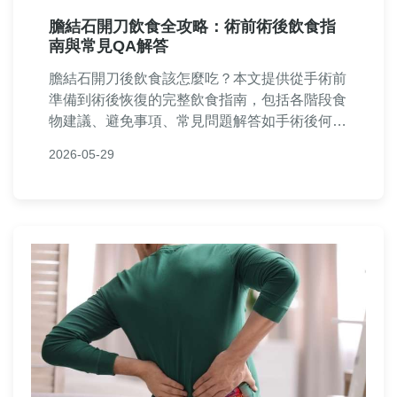
膽結石開刀飲食全攻略：術前術後飲食指
南與常見QA解答
膽結石開刀後飲食該怎麼吃？本文提供從手術前
準備到術後恢復的完整飲食指南，包括各階段食
物建議、避免事項、常見問題解答如手術後何時
可吃油膩食物、膽囊切除長期影響等。內容詳
2026-05-29
實，基於醫學知識與實際經驗，幫助患者避免併
發症，加速恢復過程。還包含個人經驗分享和實
用表格，讓您輕鬆掌握膽結石開刀飲食的關鍵要
點。