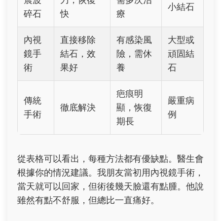
小結石
碎石
快
療
內視
直接移除
有感染風
大型或
鏡手
結石，效
險，需休
頑固結
術
果好
養
石
疤痕明
傳統
嚴重病
徹底解決
顯，恢復
手術
例
期長
從表格可以看出，每種方法都有優缺點。醫生會
根據你的情況建議。我朋友當初用內視鏡手術，
當天就可以回家，但術後幾天臉還有點腫。他說
雖然有點不舒服，但總比一直痛好。