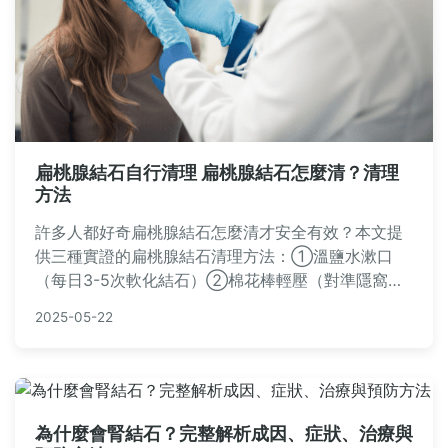
扁桃腺結石自行清理 扁桃腺結石怎麼清？清理
方法
許多人都好奇扁桃腺結石怎麼清才安全有效？本文提
供三種實證的扁桃腺結石清理方法：①溫鹽水漱口
（每日3-5次軟化結石）②棉花棒輕壓（對準隱窩溫
柔推出）③沖洗器水柱清除（適合深層結石）。特別
2025-05-22
提醒扁桃腺結石自行清理時應注意：工具消毒、動作
輕柔避免出血，若反覆發作建議就醫。文末附影片教
學與常見QA，讓您輕鬆解決喉嚨異物困擾！
為什麼會腎結石？完整解析成因、症狀、治療與