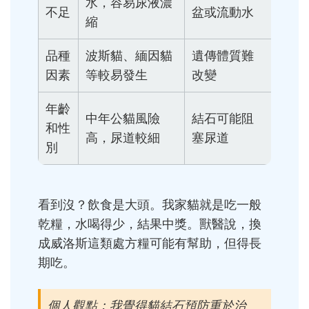
水，容易尿液濃
不足
盆或流動水
縮
品種
波斯貓、緬因貓
遺傳體質難
因素
等較易發生
改變
年齡
中年公貓風險
結石可能阻
和性
高，尿道較細
塞尿道
別
看到沒？飲食是大頭。我家貓就是吃一般
乾糧，水喝得少，結果中獎。獸醫說，換
成威洛斯這類處方糧可能有幫助，但得長
期吃。
個人觀點：我覺得貓結石預防重於治