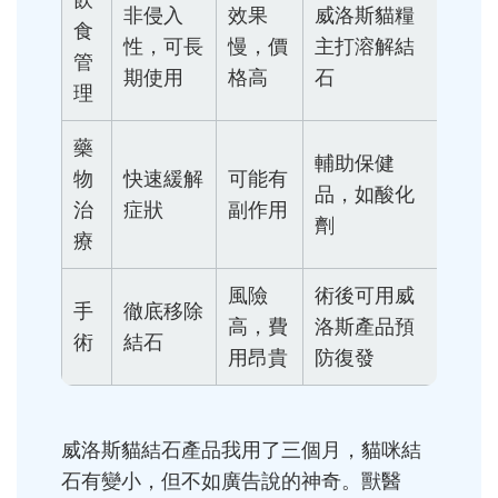
非侵入
效果
威洛斯貓糧
食
性，可長
慢，價
主打溶解結
管
期使用
格高
石
理
藥
輔助保健
物
快速緩解
可能有
品，如酸化
治
症狀
副作用
劑
療
風險
術後可用威
手
徹底移除
高，費
洛斯產品預
術
結石
用昂貴
防復發
威洛斯貓結石產品我用了三個月，貓咪結
石有變小，但不如廣告說的神奇。獸醫