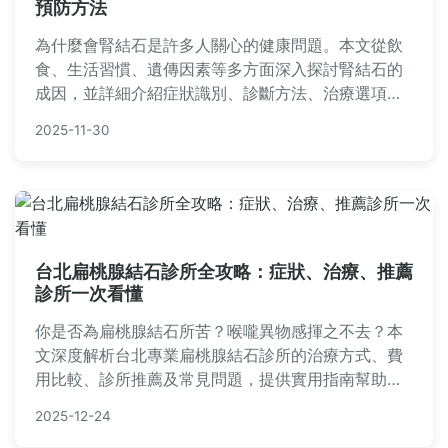
預防方法
為什麼會腎結石是許多人關心的健康問題。本文從飲
食、生活習慣、遺傳因素等多方面深入探討腎結石的
成因，並詳細介紹症狀識別、診斷方法、治療選項及
實用預防策略。文中還包含常見問答，解答您對腎結
2025-11-30
石的所有疑問，幫助您遠離痛苦，維持泌尿系統健
康。內容基於醫學知識，提供實用建議，適合一般讀
者閱讀。
台北扁桃腺結石診所全攻略：症狀、治療、推薦
診所一次看懂
你是否為扁桃腺結石所苦？喉嚨異物感揮之不去？本
文深度解析台北專業扁桃腺結石診所的治療方式、費
用比較、診所推薦及常見問題，提供實用指南幫助你
選擇合適醫療資源，徹底解決困擾。
2025-12-24