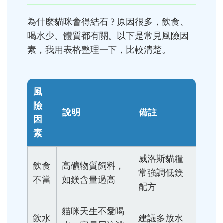
為什麼貓咪會得結石？原因很多，飲食、
喝水少、體質都有關。以下是常見風險因
素，我用表格整理一下，比較清楚。
風
險
說明
備註
因
素
威洛斯貓糧
飲食
高礦物質飼料，
常強調低鎂
不當
如鎂含量過高
配方
貓咪天生不愛喝
飲水
建議多放水