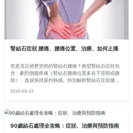
腎結石症狀 腰痛、腰痛位置、治療、如何止痛
您是否正經歷突然的‌腎結石腰痛‌？典型‌腎結石症狀‌包
含：劇烈側腹疼痛（‌腎結石腰痛位置‌多在下背部或腰
部）、血尿與排尿灼熱感。特別解析‌腎結石症狀腰痛‌
特徵（間歇性絞痛延伸至鼠蹊部）。本文提供專業‌腎
2025-05-22
結石治療‌建議（體外震波、輸尿管鏡手術），並教你
緊急‌腎結石如何止痛‌（熱敷、醫師處方藥物）。若疼
痛持續超過6小時，請立即就醫！
90歲結石處理全攻略：症狀、治療與預防指南