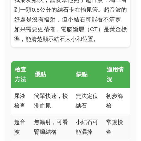
到一顆0.5公分的結石卡在輸尿管。超音波的
好處是沒有輻射，但小結石可能看不清楚。
如果需要更精確，電腦斷層（CT）是黃金標
準，能清楚顯示結石大小和位置。
檢查
適用情
優點
缺點
方法
況
尿液
簡單快速，檢
無法定位
初步篩
檢查
測血尿
結石
檢
超音
無輻射，可看
小結石可
常規檢
波
腎臟結構
能漏掉
查