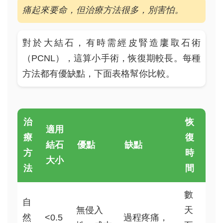
痛起來要命，但治療方法很多，別害怕。
對於大結石，有時需經皮腎造廔取石術
（PCNL），這算小手術，恢復期較長。每種
方法都有優缺點，下面表格幫你比較。
治
恢
適用
療
復
結石
優點
缺點
方
時
大小
法
間
數
自
無侵入
天
然
<0.5
過程疼痛，