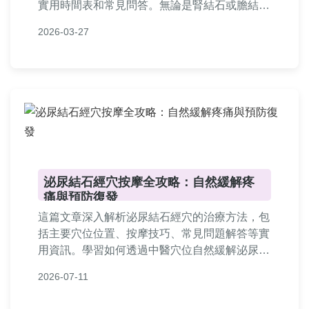
實用時間表和常見問答。無論是腎結石或膽結石
手術後，都能幫助您避免復發、加速恢復，內容
2026-03-27
基於專業建議和實際經驗，解決您所有飲食疑
慮。
泌尿結石經穴按摩全攻略：自然緩解疼
痛與預防復發
這篇文章深入解析泌尿結石經穴的治療方法，包
括主要穴位位置、按摩技巧、常見問題解答等實
用資訊。學習如何透過中醫穴位自然緩解泌尿結
石疼痛，並了解注意事項與個人經驗分享，幫助
2026-07-11
您安全有效地應對結石問題。