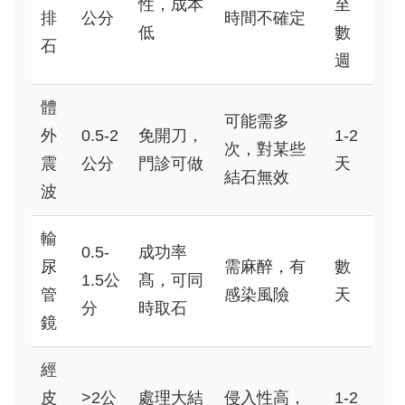
性，成本
至
排
公分
時間不確定
低
數
石
週
體
可能需多
外
0.5-2
免開刀，
1-2
次，對某些
震
公分
門診可做
天
結石無效
波
輸
0.5-
成功率
尿
需麻醉，有
數
1.5公
髙，可同
管
感染風險
天
分
時取石
鏡
經
皮
>2公
處理大結
侵入性高，
1-2