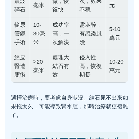
震波
做，恢
次，效果
毫米
元
碎石
復快
不穩
輸尿
10-
成功率
需麻醉，
5-10
管鏡
30毫
高，一
有感染風
萬元
手術
米
次解決
險
經皮
處理大
侵入性
>20
10-20
腎造
結石有
高，恢復
毫米
萬元
廔術
效
期長
選擇治療時，要考慮自身狀況。結石尿不出來如
果拖太久，可能導致腎水腫，那時治療就更複雜
了。