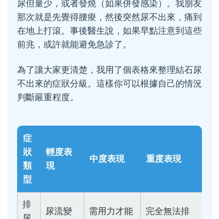
尿但量少，或者發燒（如果併發感染）。我朋友
那次就是先覺得腰痠，然後突然尿不出來，痛到
在地上打滾。事後醫生說，如果早點注意到這些
前兆，或許就能避免急診了。
為了讓大家更清楚，我用了個表格來整理結石尿
不出來的症狀分級。這樣你可以根據自己的情況
判斷嚴重程度。
症
狀
輕度表
中度表現
重度表現
類
現
型
排
尿流變
需用力才能
完全無法排
尿