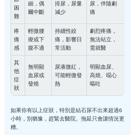
細，偶
排尿，尿量
尿，伴隨劇
困
爾中斷
減少
痛
難
疼
輕微腰
持續性絞
劇烈疼痛，
痛
痠或下
痛，影響日
無法站立，
感
腹不適
常活動
需就醫
其
無明顯
尿液微紅，
明顯血尿、
他
血尿或
可能輕微發
高燒、噁心
症
發燒
熱
嘔吐
狀
如果你有以上症狀，特別是結石尿不出來超過6
小時，別猶豫，趕緊去醫院。拖延只會讓情況更
糟。