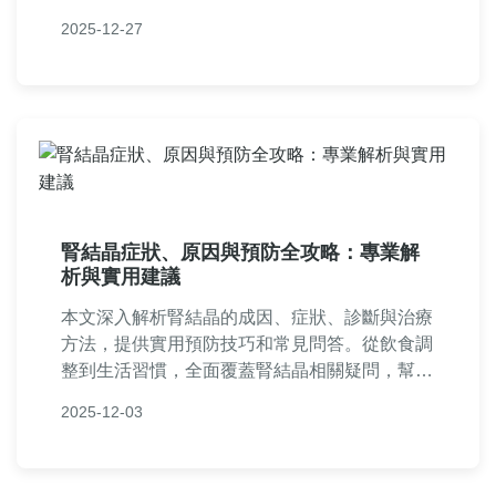
如超音波檢查，比較各種治療選項如體外震波碎
2025-12-27
石術和手術，分享居家疼痛緩解技巧及預防復發
的飲食建議。附帶常見問答，解決您所有關於腎
結石疼痛的疑問，幫助您從發作到康復全程掌
握。
腎結晶症狀、原因與預防全攻略：專業解
析與實用建議
本文深入解析腎結晶的成因、症狀、診斷與治療
方法，提供實用預防技巧和常見問答。從飲食調
整到生活習慣，全面覆蓋腎結晶相關疑問，幫助
您保護腎臟健康，避免併發症。內容基於專業醫
2025-12-03
學知識，適合有疑慮的讀者參考。