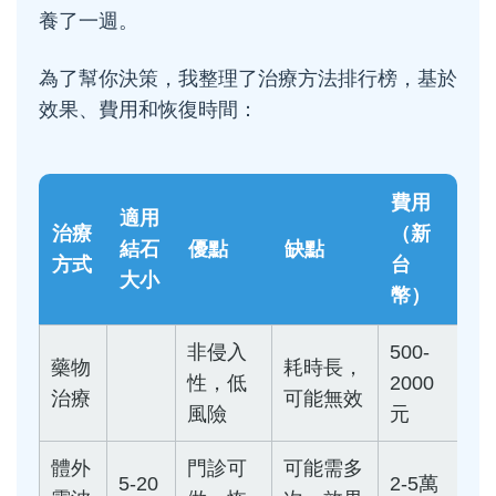
養了一週。
為了幫你決策，我整理了治療方法排行榜，基於
效果、費用和恢復時間：
費用
適用
治療
（新
結石
優點
缺點
方式
台
大小
幣）
非侵入
500-
藥物
耗時長，
性，低
2000
治療
可能無效
風險
元
體外
門診可
可能需多
5-20
2-5萬