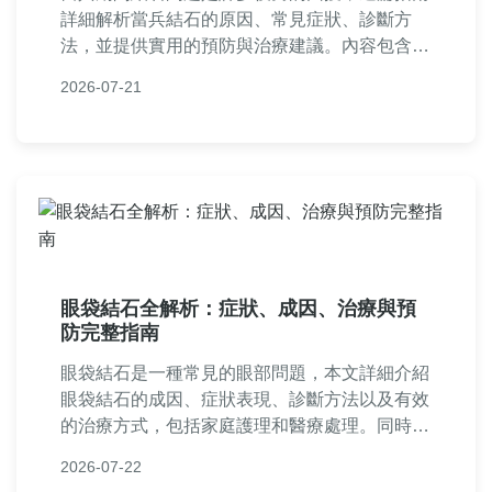
詳細解析當兵結石的原因、常見症狀、診斷方
法，並提供實用的預防與治療建議。內容包含軍
中醫療資源介紹、個人經驗分享，以及常見問
2026-07-21
答，幫助你從入伍前到服役期間全面防範結石發
作，安心度過軍旅生活。文章以真實案例和專業
知識為基礎，適合即將入伍或正在服役的讀者參
考。
眼袋結石全解析：症狀、成因、治療與預
防完整指南
眼袋結石是一種常見的眼部問題，本文詳細介紹
眼袋結石的成因、症狀表現、診斷方法以及有效
的治療方式，包括家庭護理和醫療處理。同時提
供實用的預防建議和常見問題解答，幫助讀者全
2026-07-22
面了解如何應對眼袋結石，從自我檢查到就醫決