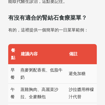
能取代醫生診治，這點要記住。
有沒有適合的腎結石食療菜單？
有的，這裡提供一個簡單的一日菜單範例：
餐
建議內容
備註
點
早
燕麥粥配香蕉、低脂牛
避免加糖
餐
奶
午
蒸雞胸肉、高麗菜沙
沙拉醬用檸檬
餐
拉、全麥麵包
汁代替