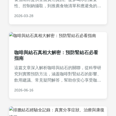
性、控制鈉攝取，到推薦食物清單和應避免的地
雷食物，我們深入探討如何透過飲食預防腎結
2026-03-28
石、膽結石等問題。文章包含一日飲食計畫範
例、常見問答，以及個人經驗分享，幫助您從根
源改善結石體質，做出正確的飲食選擇。
咖啡與結石真相大解密：預防腎結石必看
指南
這篇文章深入解析咖啡與結石的關聯，從科學研
究到實際預防方法，涵蓋咖啡對腎結石的影響、
飲用建議、常見疑問解答，幫助你安心享受咖啡
同時降低結石風險。內容包括個人經驗分享、實
2026-06-16
用表格比較和專業建議，適合關注健康的咖啡愛
好者閱讀。