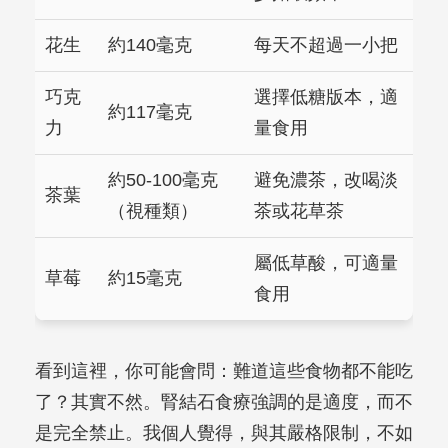
花生
約140毫克
每天不超過一小把
巧克
選擇低糖版本，適
約117毫克
力
量食用
約50-100毫克
避免濃茶，改喝淡
茶葉
（視種類）
茶或花草茶
屬低草酸，可適量
草莓
約15毫克
食用
看到這裡，你可能會問：難道這些食物都不能吃
了？其實不然。腎結石食療強調的是適度，而不
是完全禁止。我個人覺得，與其嚴格限制，不如