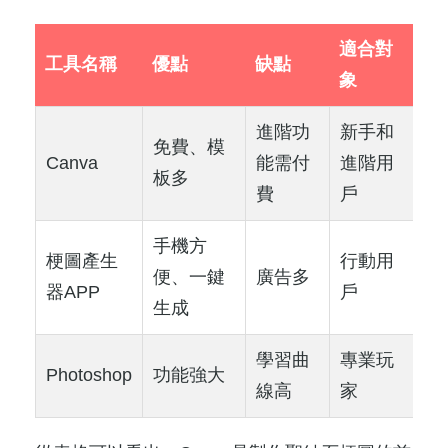
適合對
工具名稱
優點
缺點
象
進階功
新手和
免費、模
Canva
能需付
進階用
板多
費
戶
手機方
梗圖產生
行動用
便、一鍵
廣告多
器APP
戶
生成
學習曲
專業玩
Photoshop
功能強大
線高
家