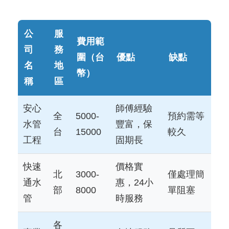
公
服
費用範
司
務
圍（台
優點
缺點
名
地
幣）
稱
區
安心
師傅經驗
全
5000-
預約需等
水管
豐富，保
台
15000
較久
工程
固期長
快速
價格實
北
3000-
僅處理簡
通水
惠，24小
部
8000
單阻塞
管
時服務
各