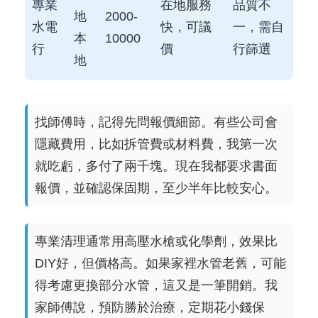
專業
在地服務
品質不
地
2000-
水電
快，可議
一，需自
本
10000
行
價
行篩選
地
找師傅時，記得先問報價細節。有些公司會
隱藏費用，比如拆管費或材料費，我第一次
就吃虧，多付了兩千塊。現在我都要求書面
報價，並確認保固期，至少半年比較安心。
專業清理通常用高壓水槍或化學劑，效果比
DIY好，但價格高。如果家裡水管老舊，可能
得考慮更換部分水管，這又是一筆開銷。我
家師傅說，預防勝於治療，定期花小錢保