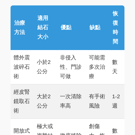
恢
適用
治療
復
結石
優點
缺點
方法
時
大小
間
體外震
非侵入
可能需
小於2
數
波碎石
性、門診
多次治
公分
天
術
可做
療
經皮腎
大於2
一次清除
有手術
1-2
鏡取石
公分
率高
風險
週
術
極大或
創傷
開放式
數