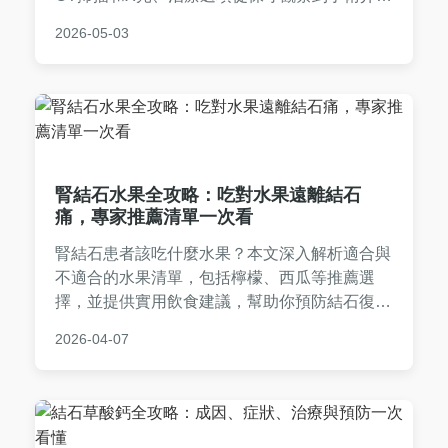
入，以及實用預防措施。文章基於醫學知識，提
2026-05-03
供詳細表格比較和常見問答，幫助讀者了解骨盆
腔靜脈結石的方方面面，無論是疑似患者或一般
大眾，都能獲得有價值的資訊。內容涵蓋風險因
素、生活建議和個人經驗分享，旨在解決所有相
關疑問。
腎結石水果全攻略：吃對水果遠離結石
痛，專家推薦清單一次看
腎結石患者該吃什麼水果？本文深入解析適合與
不適合的水果清單，包括檸檬、西瓜等推薦選
擇，並提供實用飲食建議，幫助你預防結石復
發。從營養成分到日常食譜，完整解答所有疑
2026-04-07
問。