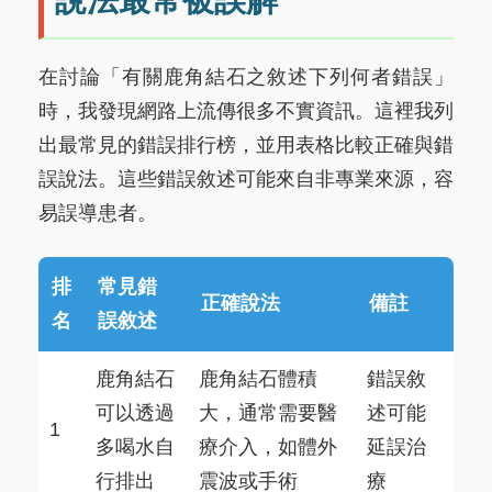
說法最常被誤解
在討論「有關鹿角結石之敘述下列何者錯誤」
時，我發現網路上流傳很多不實資訊。這裡我列
出最常見的錯誤排行榜，並用表格比較正確與錯
誤說法。這些錯誤敘述可能來自非專業來源，容
易誤導患者。
排
常見錯
正確說法
備註
名
誤敘述
鹿角結石
鹿角結石體積
錯誤敘
可以透過
大，通常需要醫
述可能
1
多喝水自
療介入，如體外
延誤治
行排出
震波或手術
療