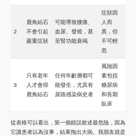
症狀因
鹿角結石
可能導致腰痛、
人而
2
不會引起
血尿、發燒，甚
異，但
嚴重症狀
至腎功能衰竭
不可輕
忽
風險因
只有老年
任何年齡層都可
素包括
3
人才會得
能發生，尤其有
糖尿病
鹿角結石
尿路感染病史者
和長期
臥床
從表格可以看出，第一個錯誤敘述最危險，因為
它讓患者以為沒事，結果拖出大病。我朋友就是