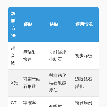
診
斷
優點
缺點
適用情況
方
法
超
無輻射、
可能漏掉
音
初步篩檢
快速
小結石
波
對非鈣化
可顯示結
追蹤結石
X光
結石敏感
石形狀
變化
度低
CT
準確率
複雜病例
有輻射、