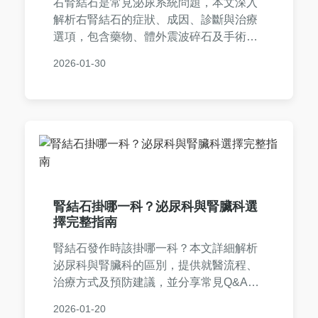
右腎結石是常見泌尿系統問題，本文深入
解析右腎結石的症狀、成因、診斷與治療
選項，包含藥物、體外震波碎石及手術比
較。提供實用預防技巧、個人經驗分享與
2026-01-30
常見問答，幫助您全面應對右腎結石，減
輕疼痛並提升生活品質。內容基於專業知
識，適合有疑慮的讀者參考。
腎結石掛哪一科？泌尿科與腎臟科選
擇完整指南
腎結石發作時該掛哪一科？本文詳細解析
泌尿科與腎臟科的區別，提供就醫流程、
治療方式及預防建議，並分享常見Q&A，
幫助您快速找到正確科別，避免延誤治
2026-01-20
療。內容基於實際經驗，實用性強，解決