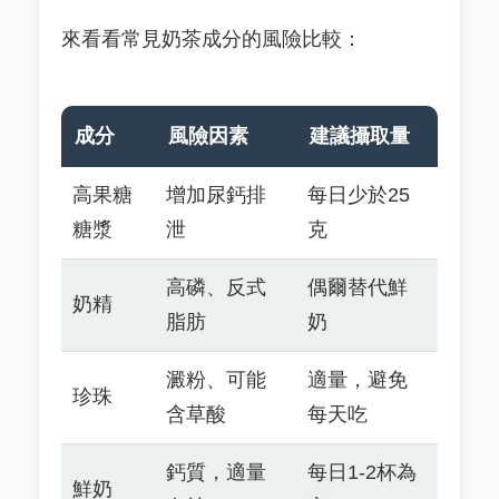
來看看常見奶茶成分的風險比較：
成分
風險因素
建議攝取量
高果糖
增加尿鈣排
每日少於25
糖漿
泄
克
高磷、反式
偶爾替代鮮
奶精
脂肪
奶
澱粉、可能
適量，避免
珍珠
含草酸
每天吃
鈣質，適量
每日1-2杯為
鮮奶