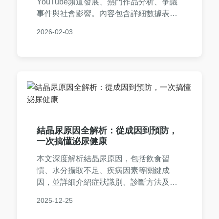
YouTube頻道發展、熱門作品分析、爭議
事件與社會影響。內容包含詳細數據表
格、常見問題解答，以及個人觀點分享，
2026-02-03
幫助讀者深入了解這位台灣網紅的方方面
面。無論你是粉絲還是好奇的觀眾，都能
找到實用資訊，滿足所有搜索需求。
結晶尿原因全解析：從成因到預防，
一次搞懂泌尿健康
本文深度解析結晶尿原因，包括飲食習
慣、水分攝取不足、疾病因素等關鍵成
因，並詳細介紹症狀識別、診斷方法及實
用預防措施。無論您是好奇或擔憂，都能
2025-12-25
找到全面解答，幫助您維護泌尿系統健
康，避免結石風險。內容基於醫學知識，