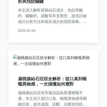
析與預防關鍵
本文深入解析尿路結石成分，包括草酸
鈣、磷酸鈣、尿酸等常見類型，提供詳細
成分分析方法和基於成分的預防策略。從
飲食調整到生活習慣，幫助您全面了解結
2026-02-04
石成因，並分享實用問答，解決您對尿路
結石成分的所有疑問。內容基於醫學知
識，實用性強，適合有結石困擾的讀者參
考。
扁桃腺結石症狀全解析：從口臭到喉
嚨異物感，一次搞懂如何應對
扁桃腺結石症狀常被誤認為普通喉嚨不
適，本文深入探討口臭、喉嚨異物感等關
鍵症狀，提供成因、診斷、治療與預防的