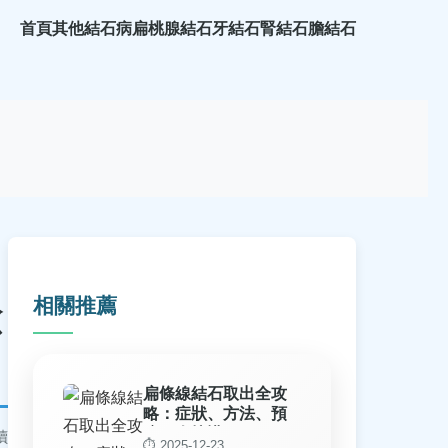
首頁
其他結石病
扁桃腺結石
牙結石
腎結石
膽結石
相關推薦
驗
扁條線結石取出全攻
略：症狀、方法、預
防一次搞懂
讀
⏱️ 2025-12-23