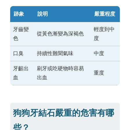
跡象
說明
嚴重程度
牙齒變
輕度到中
從黃色漸變為深褐色
色
度
口臭
持續性難聞氣味
中度
牙齦出
刷牙或吃硬物時容易
重度
血
出血
狗狗牙結石嚴重的危害有哪
些？