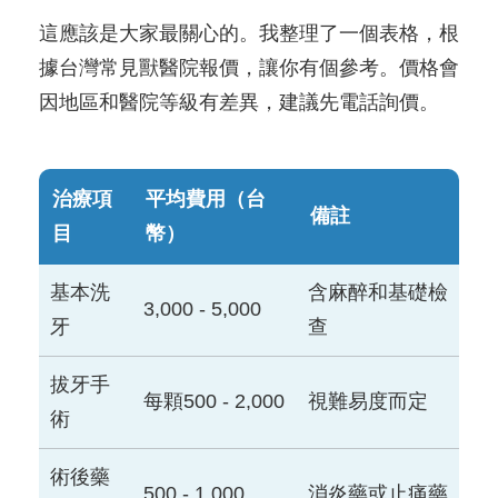
這應該是大家最關心的。我整理了一個表格，根
據台灣常見獸醫院報價，讓你有個參考。價格會
因地區和醫院等級有差異，建議先電話詢價。
治療項
平均費用（台
備註
目
幣）
基本洗
含麻醉和基礎檢
3,000 - 5,000
牙
查
拔牙手
每顆500 - 2,000
視難易度而定
術
術後藥
500 - 1,000
消炎藥或止痛藥