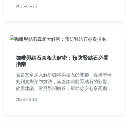
鈣化。關於扁桃腺结石怎么清，輕度可用棉棒輕
2025-06-25
壓或鹽水漱口，嚴重則需就醫處理。許多患者關
心扁桃体结石会自己出来吗？事實上小型結石可
能隨咳嗽自然排出，但頑固結石仍需專業清除。
日常加強口腔清潔是預防復發關鍵。
咖啡與結石真相大解密：預防腎結石必看
指南
這篇文章深入解析咖啡與結石的關聯，從科學研
究到實際預防方法，涵蓋咖啡對腎結石的影響、
飲用建議、常見疑問解答，幫助你安心享受咖啡
同時降低結石風險。內容包括個人經驗分享、實
2026-06-16
用表格比較和專業建議，適合關注健康的咖啡愛
好者閱讀。