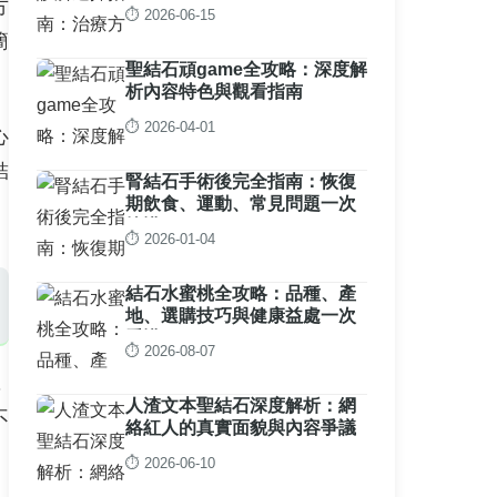
方
⏱️ 2026-06-15
簡
聖結石頑game全攻略：深度解
析內容特色與觀看指南
⏱️ 2026-04-01
心
結
腎結石手術後完全指南：恢復
期飲食、運動、常見問題一次
搞懂
⏱️ 2026-01-04
結石水蜜桃全攻略：品種、產
地、選購技巧與健康益處一次
看懂
⏱️ 2026-08-07
，
人渣文本聖結石深度解析：網
不
絡紅人的真實面貌與內容爭議
。
⏱️ 2026-06-10