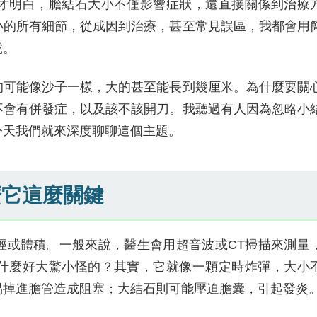
才明白，膽結石大小不僅影響症狀，還直接關係到治療
小的所有細節，從成因到治療，甚至常見誤區，我都會用
虎。
的可能像沙子一樣，大的甚至能長到幾厘米。為什麼要關
不會有併發症，以及該不該開刀。我聽過有人因為忽略小
今天我們就來深度聊聊這個主題。
麼它這麼關鍵
徑或體積。一般來說，醫生會用超音波或CT掃描來測量
什麼好大驚小怪的？其實，它就像一顆定時炸彈，大小
易掉進膽管造成阻塞；大結石則可能壓迫膽囊，引起發炎