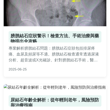
膀胱結石症狀警示！檢查方法、手術治療與藥
物排出全攻略
專業解析膀胱結石問題：膀胱結石症狀包括排尿疼
痛、血尿及頻尿等不適。膀胱結石檢查通常透過尿液
分析、超音波或X光確診。針對膀胱結石手術，醫師
會依結石大小選擇內視鏡碎石或傳統開刀。膀胱結石
2025-06-25
怎麼排出？小結石可多喝水自然排出，大結石需醫療
介入。膀胱結石吃什麼藥？醫師可能開立止痛消炎藥
緩解症狀，但根本治療仍需配合專業處置方案。
尿結石年齡全解析：從年輕到老年，風險預防
與治療指南