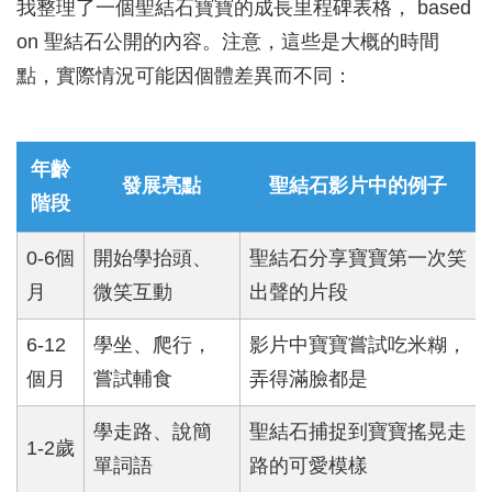
我整理了一個聖結石寶寶的成長里程碑表格， based
on 聖結石公開的內容。注意，這些是大概的時間
點，實際情況可能因個體差異而不同：
年齡
發展亮點
聖結石影片中的例子
階段
0-6個
開始學抬頭、
聖結石分享寶寶第一次笑
月
微笑互動
出聲的片段
6-12
學坐、爬行，
影片中寶寶嘗試吃米糊，
個月
嘗試輔食
弄得滿臉都是
學走路、說簡
聖結石捕捉到寶寶搖晃走
1-2歲
單詞語
路的可愛模樣