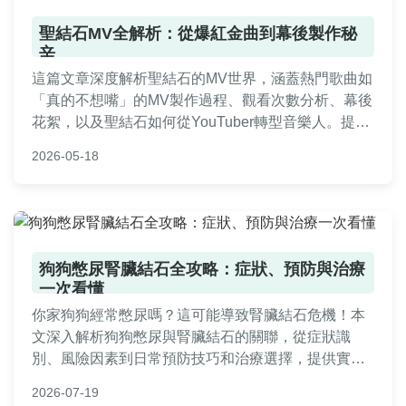
聖結石MV全解析：從爆紅金曲到幕後製作秘
辛
這篇文章深度解析聖結石的MV世界，涵蓋熱門歌曲如
「真的不想嘴」的MV製作過程、觀看次數分析、幕後
花絮，以及聖結石如何從YouTuber轉型音樂人。提供
實用資訊如MV發布時間、創作理念，並回答常見問
2026-05-18
題，幫助粉絲全面了解聖結石mv的獨特魅力。
狗狗憋尿腎臟結石全攻略：症狀、預防與治療
一次看懂
你家狗狗經常憋尿嗎？這可能導致腎臟結石危機！本
文深入解析狗狗憋尿與腎臟結石的關聯，從症狀識
別、風險因素到日常預防技巧和治療選擇，提供實用
指南幫助你保護愛犬健康，避免長期併發症。
2026-07-19