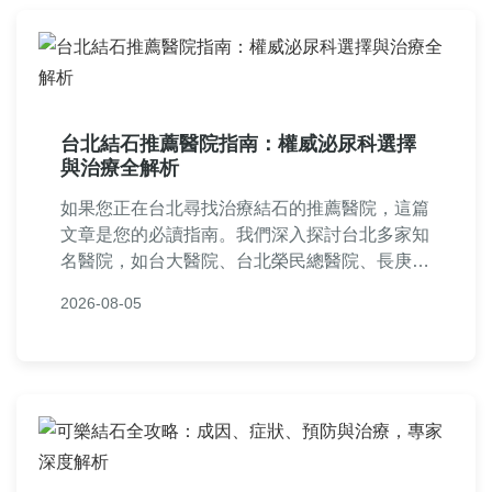
台北結石推薦醫院指南：權威泌尿科選擇
與治療全解析
如果您正在台北尋找治療結石的推薦醫院，這篇
文章是您的必讀指南。我們深入探討台北多家知
名醫院，如台大醫院、台北榮民總醫院、長庚醫
院等泌尿科權威，比較他們的設備、醫師專業
2026-08-05
度、治療成功率及費用。內容包括體外震波碎
石、輸尿管鏡手術等常見治療方式解析，並提供
就醫流程、掛號技巧、保險給付資訊。此外，還
有真實患者經驗分享和常見問題解答，讓您從預
防到治療全面掌握。無論是急性發作或定期追
蹤，都能找到最佳解決方案。