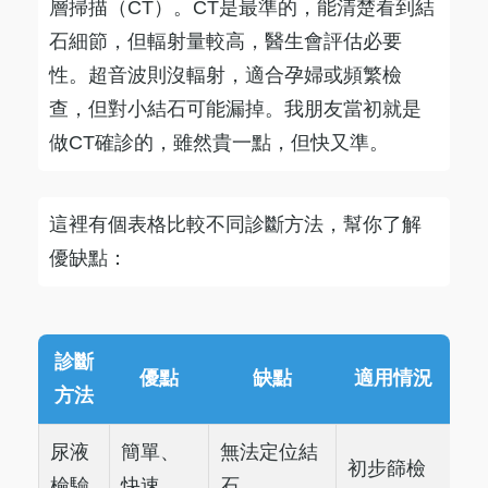
層掃描（CT）。CT是最準的，能清楚看到結
石細節，但輻射量較高，醫生會評估必要
性。超音波則沒輻射，適合孕婦或頻繁檢
查，但對小結石可能漏掉。我朋友當初就是
做CT確診的，雖然貴一點，但快又準。
這裡有個表格比較不同診斷方法，幫你了解
優缺點：
診斷
優點
缺點
適用情況
方法
尿液
簡單、
無法定位結
初步篩檢
檢驗
快速
石