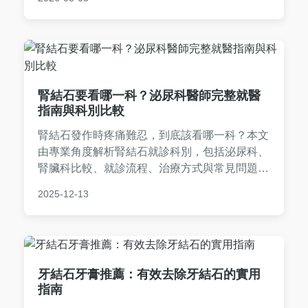
手術，並提供實用預防技巧。文章還包含真實案
例分享和常見問答，解答如『上顎結石會自己好
嗎？』、『治療費用多少？』等問題，幫助讀者
徹底了解上顎結石，維護口腔健康。無論是初期
症狀還是尋求治療，這篇指南都能提供有價值的
資訊。
腎結石要看哪一科？泌尿科醫師完整就醫
指南與科別比較
腎結石發作時疼痛難忍，到底該看哪一科？本文
由專業角度解析腎結石就診科別，包括泌尿科、
腎臟科比較、就診流程、治療方式與常見問題，
幫助您快速找到正確醫療資源，避免就醫迷惘。
2025-12-13
牙結石牙膏推薦：有效去除牙結石的實用
指南