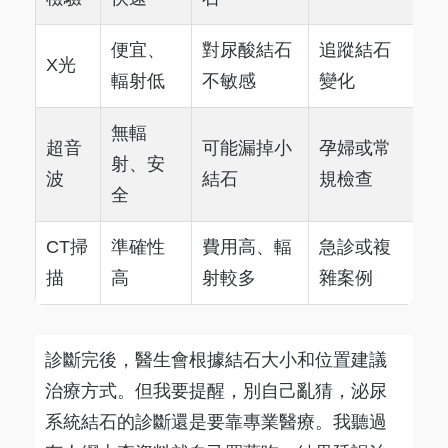
便宜、
對尿酸結石
追蹤結石
X光
輻射低
不敏感
變化
無輻
超音
可能漏掉小
孕婦或常
射、安
波
結石
規檢查
全
CT掃
準確性
費用高、輻
急診或複
描
高
射較多
雜案例
診斷完後，醫生會根據結石大小和位置建議
治療方式。但我要提醒，別自己亂猜，泌尿
系統結石的診斷還是要靠專業醫療。我聽過