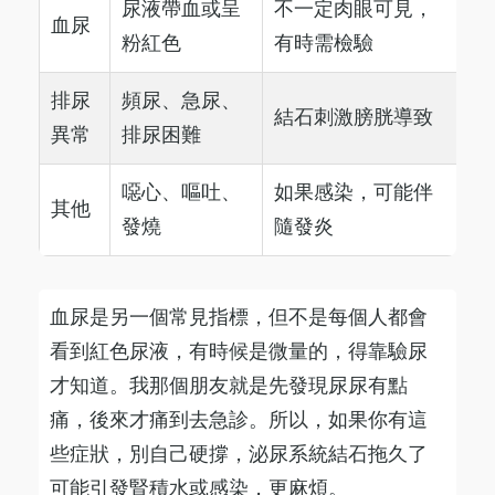
尿液帶血或呈
不一定肉眼可見，
血尿
粉紅色
有時需檢驗
排尿
頻尿、急尿、
結石刺激膀胱導致
異常
排尿困難
噁心、嘔吐、
如果感染，可能伴
其他
發燒
隨發炎
血尿是另一個常見指標，但不是每個人都會
看到紅色尿液，有時候是微量的，得靠驗尿
才知道。我那個朋友就是先發現尿尿有點
痛，後來才痛到去急診。所以，如果你有這
些症狀，別自己硬撐，泌尿系統結石拖久了
可能引發腎積水或感染，更麻煩。