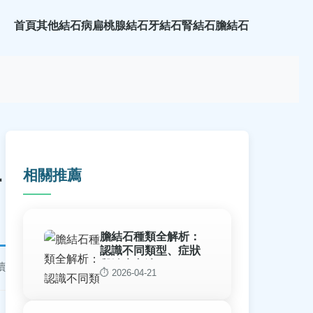
首頁
其他結石病
扁桃腺結石
牙結石
腎結石
膽結石
相關推薦
防
膽結石種類全解析：
認識不同類型、症狀
與治療方法
讀
⏱️ 2026-04-21