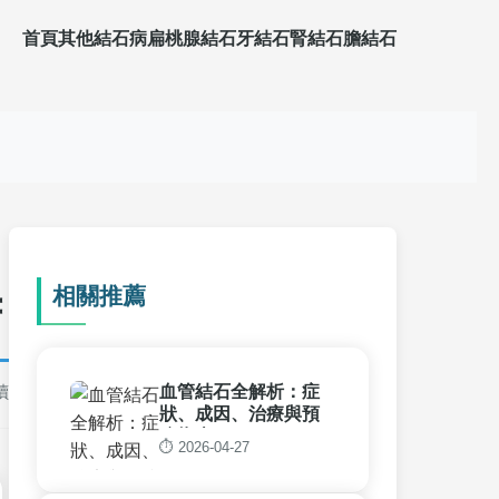
首頁
其他結石病
扁桃腺結石
牙結石
腎結石
膽結石
相關推薦
苦
讀
血管結石全解析：症
狀、成因、治療與預
防指南
⏱️ 2026-04-27