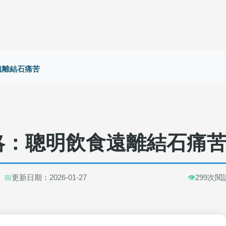
遠離結石痛苦
略：聰明飲食遠離結石痛
📅
更新日期：2026-01-27
👁️
299次閱